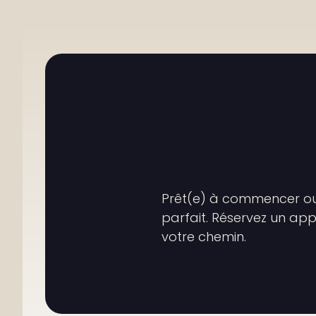
Faites
le
pre
paix
et
d’ép
Prêt(e) à commencer ou 
parfait. Réservez un ap
votre chemin.