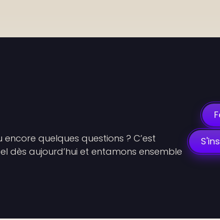
mier
pas
vers
plus
de
F
anouissement
encore quelques questions ? C’est 
S'in
pel dès aujourd’hui et entamons ensemble 